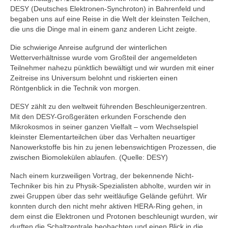
DESY (Deutsches Elektronen-Synchroton) in Bahrenfeld und
begaben uns auf eine Reise in die Welt der kleinsten Teilchen,
die uns die Dinge mal in einem ganz anderen Licht zeigte.
Die schwierige Anreise aufgrund der winterlichen
Wetterverhältnisse wurde vom Großteil der angemeldeten
Teilnehmer nahezu pünktlich bewältigt und wir wurden mit einer
Zeitreise ins Universum belohnt und riskierten einen
Röntgenblick in die Technik von morgen.
DESY zählt zu den weltweit führenden Beschleunigerzentren.
Mit den DESY-Großgeräten erkunden Forschende den
Mikrokosmos in seiner ganzen Vielfalt – vom Wechselspiel
kleinster Elementarteilchen über das Verhalten neuartiger
Nanowerkstoffe bis hin zu jenen lebenswichtigen Prozessen, die
zwischen Biomolekülen ablaufen. (Quelle: DESY)
Nach einem kurzweiligen Vortrag, der bekennende Nicht-
Techniker bis hin zu Physik-Spezialisten abholte, wurden wir in
zwei Gruppen über das sehr weitläufige Gelände geführt. Wir
konnten durch den nicht mehr aktiven HERA-Ring gehen, in
dem einst die Elektronen und Protonen beschleunigt wurden, wir
durften die Schaltzentrale beobachten und einen Blick in die