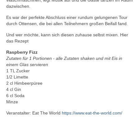
Waschmaschinen, legt Musik auf und die Gäste tanzen im Raum
dazwischen.
Es war der perfekte Abschluss einer rundum gelungenen Tour
durch Ottensen, die bei allen Teilnehmern großen Beifall fand.
Und wer möchte, kann sich diesen zuhause selbst mixen. Hier
das Rezept
Raspberry Fizz
Zutaten für 1 Portionen - alle Zutaten shaken und mit Eis in
einem Glas servieren
1 TL Zucker
1/2 Limette
2 cl Himbeerpüree
4 cl Gin
6 cl Soda
Minze
Veranstalter: Eat The World
https://www.eat-the-world.com/