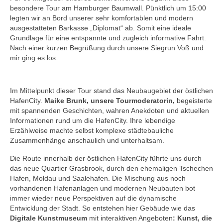
besondere Tour am Hamburger Baumwall. Pünktlich um 15:00
legten wir an Bord unserer sehr komfortablen und modern
ausgestatteten Barkasse „Diplomat“ ab. Somit eine ideale
Grundlage für eine entspannte und zugleich informative Fahrt.
Nach einer kurzen Begrüßung durch unsere Siegrun Voß und
mir ging es los.
Im Mittelpunkt dieser Tour stand das Neubaugebiet der östlichen
HafenCity.
Maike Brunk, unsere Tourmoderatorin,
begeisterte
mit spannenden Geschichten, wahren Anekdoten und aktuellen
Informationen rund um die HafenCity. Ihre lebendige
Erzählweise machte selbst komplexe städtebauliche
Zusammenhänge anschaulich und unterhaltsam.
Die Route innerhalb der östlichen HafenCity führte uns durch
das neue Quartier Grasbrook, durch den ehemaligen Tschechen
Hafen, Moldau und Saalehafen. Die Mischung aus noch
vorhandenen Hafenanlagen und modernen Neubauten bot
immer wieder neue Perspektiven auf die dynamische
Entwicklung der Stadt. So entstehen hier Gebäude wie das
Digitale Kunstmuseum
mit interaktiven Angeboten
: Kunst, die