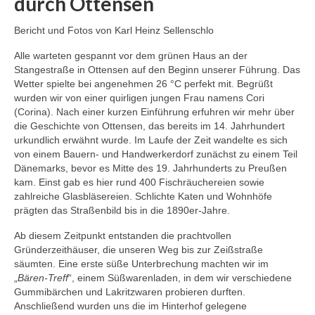
durch Ottensen
Gruppenreise
Bericht und Fotos von Karl Heinz Sellenschlo
Allgemeine Informationen
Alle warteten gespannt vor dem grünen Haus an der
Stangestraße in Ottensen auf den Beginn unserer Führung. Das
Mitgliedschaft
Wetter spielte bei angenehmen 26 °C perfekt mit. Begrüßt
wurden wir von einer quirligen jungen Frau namens Cori
Kontakt
(Corina). Nach einer kurzen Einführung erfuhren wir mehr über
die Geschichte von Ottensen, das bereits im 14. Jahrhundert
urkundlich erwähnt wurde. Im Laufe der Zeit wandelte es sich
von einem Bauern- und Handwerkerdorf zunächst zu einem Teil
Dänemarks, bevor es Mitte des 19. Jahrhunderts zu Preußen
kam. Einst gab es hier rund 400 Fischräuchereien sowie
zahlreiche Glasbläsereien. Schlichte Katen und Wohnhöfe
prägten das Straßenbild bis in die 1890er-Jahre.
Ab diesem Zeitpunkt entstanden die prachtvollen
Gründerzeithäuser, die unseren Weg bis zur Zeißstraße
säumten. Eine erste süße Unterbrechung machten wir im
„
Bären-Treff
“, einem Süßwarenladen, in dem wir verschiedene
Gummibärchen und Lakritzwaren probieren durften.
Anschließend wurden uns die im Hinterhof gelegene