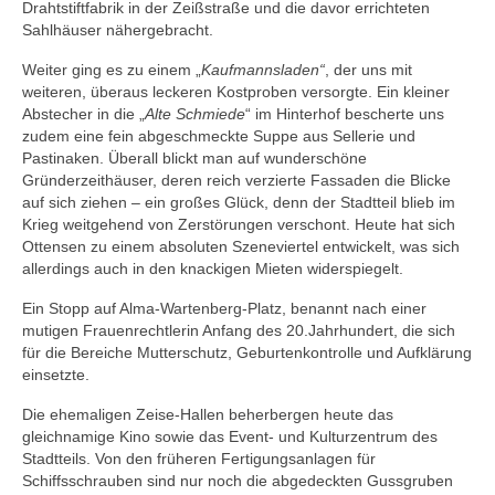
Drahtstiftfabrik in der Zeißstraße und die davor errichteten
Sahlhäuser nähergebracht.
Weiter ging es zu einem „
Kaufmannsladen“
, der uns mit
weiteren, überaus leckeren Kostproben versorgte. Ein kleiner
Abstecher in die „
Alte Schmiede
“ im Hinterhof bescherte uns
zudem eine fein abgeschmeckte Suppe aus Sellerie und
Pastinaken. Überall blickt man auf wunderschöne
Gründerzeithäuser, deren reich verzierte Fassaden die Blicke
auf sich ziehen – ein großes Glück, denn der Stadtteil blieb im
Krieg weitgehend von Zerstörungen verschont. Heute hat sich
Ottensen zu einem absoluten Szeneviertel entwickelt, was sich
allerdings auch in den knackigen Mieten widerspiegelt.
Ein Stopp auf Alma-Wartenberg-Platz, benannt nach einer
mutigen Frauenrechtlerin Anfang des 20.Jahrhundert, die sich
für die Bereiche Mutterschutz, Geburtenkontrolle und Aufklärung
einsetzte.
Die ehemaligen Zeise-Hallen beherbergen heute das
gleichnamige Kino sowie das Event- und Kulturzentrum des
Stadtteils. Von den früheren Fertigungsanlagen für
Schiffsschrauben sind nur noch die abgedeckten Gussgruben