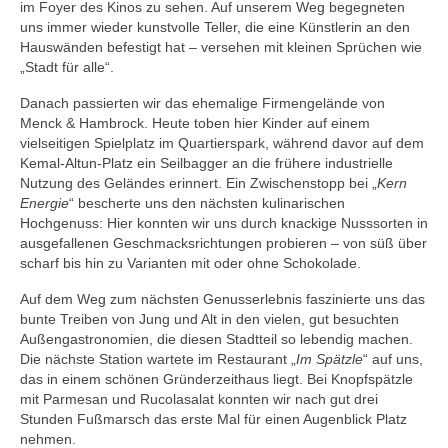
im Foyer des Kinos zu sehen. Auf unserem Weg begegneten
uns immer wieder kunstvolle Teller, die eine Künstlerin an den
Hauswänden befestigt hat – versehen mit kleinen Sprüchen wie
„Stadt für alle“.
Danach passierten wir das ehemalige Firmengelände von
Menck & Hambrock. Heute toben hier Kinder auf einem
vielseitigen Spielplatz im Quartierspark, während davor auf dem
Kemal-Altun-Platz ein Seilbagger an die frühere industrielle
Nutzung des Geländes erinnert. Ein Zwischenstopp bei „
Kern
Energie
“ bescherte uns den nächsten kulinarischen
Hochgenuss: Hier konnten wir uns durch knackige Nusssorten in
ausgefallenen Geschmacksrichtungen probieren – von süß über
scharf bis hin zu Varianten mit oder ohne Schokolade.
Auf dem Weg zum nächsten Genusserlebnis faszinierte uns das
bunte Treiben von Jung und Alt in den vielen, gut besuchten
Außengastronomien, die diesen Stadtteil so lebendig machen.
Die nächste Station wartete im Restaurant „
Im Spätzle
“ auf uns,
das in einem schönen Gründerzeithaus liegt. Bei Knopfspätzle
mit Parmesan und Rucolasalat konnten wir nach gut drei
Stunden Fußmarsch das erste Mal für einen Augenblick Platz
nehmen.