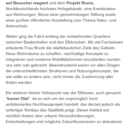
auf Besucher reagiert
und dem
Projekt Roots,
Norddeutschlands höchstes Holzgebäude, eine Kombination
aus Wohnungen, Büros einer gemeinnützigen Stiftung sowie
einer großen öffentlicher Ausstellung zum Thema Natur- und
Artenschutz.
Weiter ging die Fahrt entlang der entstehenden Quartiere
zwischen Baakenhafen und den Elbbrücken. Mit viel Fachwissen
erläuterte Frau Brunk die städtebaulichen Ziele des Gebiets.
Neue Wohnräume zu schaffen, nachhaltige Konzepte zu
integrieren und moderne Mobilitätsformen einzubinden wurden
uns sehr nah gebracht. Beeindruckend waren vor allen Dingen
die unterschiedlichsten Strukturen und Nutzungskonzepte, die
wie sollte es anders sein, nicht immer die Zustimmung aller
finden werden.
Ein weiterer kleiner Höhepunkt war der Elbtower, auch genannt
“
kurzer Olaf
“, da es sich um ein ursprünglich hoch
ambitioniertes Hochhausprojekt handelt, das derzeit jedoch als
unfertiger Rohbau das Stadtbild prägt. Dieser Anblick bot
reichlich Anlass über urbane Herausforderungen,
Entscheidungen und mögliche Zukunftsszenarien zu diskutieren.