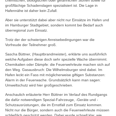
chemischen, biologischen oder gefährlichen Stoffen sowie für
großflächige Schadenslagen spezialisiert ist. Die Lage in
Hafennähe ist daher kein Zufall.
Aber sie unterstützt dabei aber nicht nur Einsätze im Hafen und
im Hamburger Stadtgebiet, sondern kommt bei Bedarf auch
überregional zum Einsatz.
Trotz der der schwierigen Anreisebedingungen war die
Vorfreude der Teilnehmer groß.
Sascha Büttner, (Hauptbrandmeister), erklärte uns ausführlich
welche Aufgaben diese doch sehr spezielle Wache übernimmt.
Chemikalien oder Dämpfe: die Feuerwehrleute machen sich auf
den Weg. Gasausbruch: Die Wilhelmsburger sind dabei. Im
Hafen leckt ein Fass mit möglicherweise giftigen Substanzen:
Alarm in der Feuerwache. Grundsätzlich kann man sagen:
Umweltschutz wird hier großgeschrieben.
Anschaulich erläuterte Herr Büttner im Verlauf des Rundgangs
die dafür notwendigen Spezial-Fahrzeuge, -Geräte und -
Schutzausrüstungen, die im Ernstfall zum Einsatz kommen.
Nicht nur die Bürger, sondern auch die Feuerwehrleute müssen
schließlich geschützt werden. Dabei wurde schnell klar, wie